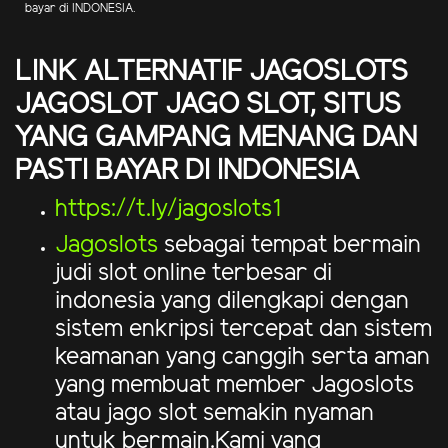
bayar di INDONESIA.
LINK ALTERNATIF JAGOSLOTS
JAGOSLOT JAGO SLOT, SITUS
YANG GAMPANG MENANG DAN
PASTI BAYAR DI INDONESIA
https://t.ly/jagoslots1
Jagoslots
sebagai tempat bermain
judi slot online terbesar di
indonesia yang dilengkapi dengan
sistem enkripsi tercepat dan sistem
keamanan yang canggih serta aman
yang membuat member Jagoslots
atau jago slot semakin nyaman
untuk bermain.Kami yang