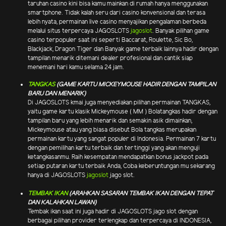
taruhan casino kini bisa kamu mainkan di rumah hanya menggunakan
smartphone. Tidak kalah seru dari casino konvensional dan terasa
lebih nyata, permainan live casino menyajikan pengalaman berbeda
melalui situs terpercaya JAGOSLOTS
jagoslot
. Banyak pilihan game
casino terpopuler saat ini seperti Baccarat, Roulette, Sic Bo,
Blackjack, Dragon Tiger dan Banyak game terbaik lainnya hadir dengan
tampilan menarik ditemani dealer profesional dan cantik siap
menemani hari kamu selama 24 jam.
TANGKAS
(GAME KARTU MICKEYMOUSE HADIR DENGAN TAMPILAN
BARU DAN MENARIK)
Di JAGOSLOTS kmai juga menyediakan pilihan permainan TANGKAS,
yaitu game kartu klasik Mickeymouse ( MM ) Bolatangkas hadir dengan
tampilan baru yang lebih menarik dan semakin asik dimainkan,
Mickeymouse atau yang biasa disebut Bola tangkas merupakan
permainan kartu yang sangat populer di Indonesia. Permainan 7 kartu
dengan pemilihan kartu terbaik dan tertinggi yang akan menguji
ketangkasanmu. Raih kesempatan mendapatkan bonus jackpot pada
setiap putaran kartu terbaik Anda, Coba keberuntungan mu sekarang
hanya di JAGOSLOTS
jagoslot
jago slot.
TEMBAK IKAN
(ARAHKAN SASARAN TEMBAK IKAN DENGAN TEPAT
DAN KALAHKAN LAWAN)
Tembak ikan saat ini juga hadir di JAGOSLOTS jago slot dengan
berbagai pilihan provider terlengkap dan terpercaya di INDONESIA,