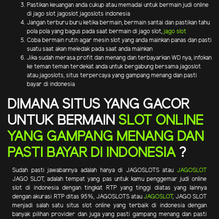
Pastikan keuangan anda cukup atau memadai untuk bermain judi online
di jago slot jagoslot jagoslots indonesia
Jangan terburu buru ketika bermain, bermain santai dan pastikan tahu
pola pola yang bagus pada saat bermain di jago slot,
jago slot
Coba bermain rutin agar mesin slot yang anda mainkan panas dan pasti
suatu saat akan meledak pada saat anda mainkan
Jika sudah merasa profit dan menang dan terbayarkan WD nya, infokan
ke teman teman terdekat anda untuk bergabung bersama jagoslot
atau jagoslots, situs terpercaya yang gampang menang dan pasti
bayar di indonesia
DIMANA SITUS YANG GACOR
UNTUK BERMAIN
SLOT ONLINE
YANG GAMPANG MENANG DAN
PASTI BAYAR DI INDONESIA
?
Sudah pasti jawabannya adalah hanya di JAGOSLOTS atau
JAGOSLOT
JAGO SLOT, adalah tempat yang pas untuk kamu penggemar judi online
slot di indonesia dengan tingkat RTP yang tinggi diatas yang lainnya
dengan akurasi RTP ditas 95%, JAGOSLOTS atau
JAGOSLOT
, JAGO SLOT
menjadi salah satu situs slot online yang terbaik di indonesia dengan
banyak pilihan provider dan juga yang pasti gampang menang dan pasti