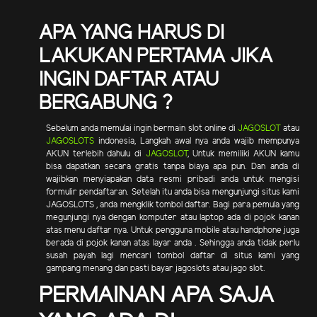
APA YANG HARUS DI
LAKUKAN PERTAMA JIKA
INGIN DAFTAR ATAU
BERGABUNG ?
Sebelum anda memulai ingin bermain slot online di
JAGOSLOT
atau
JAGOSLOTS
indonesia, Langkah awal nya anda wajib mempunya
AKUN terlebih dahulu di
JAGOSLOT
, Untuk memiliki AKUN kamu
bisa dapatkan secara gratis tanpa biaya apa pun. Dan anda di
wajibkan menyiapakan data resmi pribadi anda untuk mengisi
formulir pendaftaran. Setelah itu anda bisa mengunjungi situs kami
JAGOSLOTS , anda mengklik tombol daftar. Bagi para pemula yang
megunjungi nya dengan komputer atau laptop ada di pojok kanan
atas menu daftar nya. Untuk pengguna mobile atau handphone juga
berada di pojok kanan atas layar anda . Sehingga anda tidak perlu
susah payah lagi mencari tombol daftar di situs kami yang
gampang menang dan pasti bayar jagoslots atau jago slot.
PERMAINAN APA SAJA