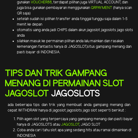
gunakan
VOUCHER88
, terdapat pilihan juga VIRTUAL ACCOUNT, dan
juga bisa gunakan pembayaran menggunakan
QRPAYMENT
(hanya scan
QR saja)
setelah sudah isi pilihan transfer anda tinggal tunggu saja dalam 1-5
menit ke depan
otomatis uang anda jadi CHIPS dalam akun jagoslot jagoslots jago slots
anda
silahkan masuk ke permainan pilihan anda lalu mainkan dan rasakan
kemenangan fantastis hanya di JAGOSLOT,situs gampang menang dan
pasti bayar di INDONESIA.
TIPS DAN TRIK GAMPANG
MENANG DI PERMAINAN SLOT
JAGOSLOT
JAGOSLOTS
ada beberapa tips dan trik yang membuat anda gampang menang dan
cepat WITHDRAW hanya di jagoslot jagoslots jago slot seperti berikut :
Pilih agen slot yang terpercaya yang gampang menang dan pasti bayar
hanya di JAGOSLOTS atau
JAGOSLOT
, JAGO SLOT
Coba anda cari tahu slot apa yang sedang hits atau ramai dimainkan di
INDONESIA