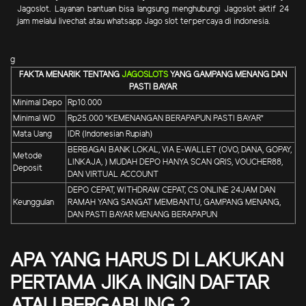
Jagoslot. Layanan bantuan bisa langsung menghubungi Jagoslot aktif 24
jam melalui livechat atau whatsapp Jago slot terpercaya di indonesia.
g
FAKTA MENARIK TENTANG
JAGOSLOTS
YANG GAMPANG MENANG DAN
PASTI BAYAR
Minimal Depo
Rp10.000
Minimal WD
Rp25.000 *KEMENANGAN BERAPAPUN PASTI BAYAR*
Mata Uang
IDR (Indonesian Rupiah)
BERBAGAI BANK LOKAL, VIA E-WALLET (OVO, DANA, GOPAY,
Metode
LINKAJA, ) MUDAH DEPO HANYA SCAN QRIS, VOUCHER88,
Deposit
DAN VIRTUAL ACCOUNT
DEPO CEPAT, WITHDRAW CEPAT, CS ONLINE 24JAM DAN
Keunggulan
RAMAH YANG SANGAT MEMBANTU, GAMPANG MENANG,
DAN PASTI BAYAR MENANG BERAPAPUN
APA YANG HARUS DI LAKUKAN
PERTAMA JIKA INGIN DAFTAR