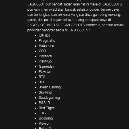
JAGOSLOT pun sangat sadar akan hal ini maka di JAGOSLOTS
pun kami memnyediakan banyak sekali provider terpercaya
dan terlengkap dan terkenal yang pastinya gampang menang,
gacor, dan pasti bayar selalu menang berapun hanya di
JAGOSLOT JAGO SLOT JAGOSLOTS indonesia, berikut adalah
provider yang tersedia di JAGOSLOTS :
IDNslot
Pragmatic
Habanero
CQ9
Playtech
PlayNGo
Gameplay
Playstar
RTG
JDB
Joker Gaming
Skywind
Spadegaming
PGSoft
Red Tiger
TTG
Booming
Playson
Betsoft