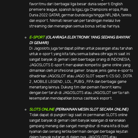
favoritmu dari berbagai liga besar dunia seperti English
premiere league, spanish la liga,Liga Champions eropa, Piala
Dunia 2022 QATAR, german bundesliga hingga NFL,NBA, tennis
dan esport. Nikmati keseruan pertandingan melalui live
streaming dan menangkan semua bonus setiap harinya.
E-SPORT
(OLAHRAGA ELEKTRONIK YANG SEDANG BANYAK
DI GEMARI)
Di Jagoslots juga terdapat pilihan untuk pasangan atau taruhan
untuk e-sport yang kita tahu semua bahwa olhraga ini saat ini
sangat banyak di gemari oleh baerbagai orang di INDONESIA,
JAGOSLOTS E-sport merupakan kompetisi game online yang
dimainkan oleh profesional gamer. bnayak jenis game e-sports
dihadirkan JAGOSLOT atau JAGO SLOT seperti CS:GO , DOTA
2 , MOBILE LEGEND , LOL , PUBG , FIFA dan berbagai game
menantang lainnya. Dukung tim dan pemain favorit kamu
dengan bertaruh di JAGOSLOTS atau JAGOSLOT serta raih
kesempatan mendapatkan bonus cashback esport.
SLOTS ONLINE
(PERMAINAN MESIN SLOT SECARA ONLINE)
Tidak dapat di pungkiri lagi saat ini permainan SLOTS online
sangat banyak di gemari oleh banyak kalangan di karenakan
gampang menang dan sangat menghibur di mana kita di buat
nyaman dan senang ketika bermain dengan berbagai kejutan
dalam banyak putaran di dalam nya, JAGOSLOTS atau