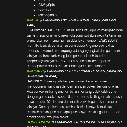
AllWaySpin
Game Art
Microgaming
IDNLIVE
(PERMAINAN LIVE TRADISIONAL YANG UNIK DAN
FAIR)
Live number JAGOSLOTS atau jago slot jagoslot menghadirkan
game tradisional yang meningkatkan nostalgia pecinta taruhan
online akan permainan jaman dulu. Live number JAGOSLOTS
memiliki banyak permainan seru seperti game suwit khas
Indonesia, kemudian samgong, ada juga gongball dan game seru
lainnya. Mainkan sekarang juga game online hits paling
terpercaya hanya di JAGOSLOTS dan raih kesempatan
mendapatkan bonus menarik dari game live number.
IDNPOKER
(PERMAINAN POKER TERBAIK DENGAN JARINGAN
TERBESAR DI ASIA)
JAGOSLOTS menghadirkan permainan taruhan poker
menggunakan uang asli dengan jaringan poker terluas di Asia.
Ada banyak pilihan game kartu lainnya yang tidak kalah seru
dengan game poker seperti ceme, ceme keliling, omaha, capsa
susun, super 10, domino dan masih banyak game kartu seru
lainnya. Game poker dan taruhan kartu lainnya kamu bisa
mainkan dimanapun dan kapanpun hanya .melalui gadget seperti
smartphone ataupun tablet.
TOGEL ONLINE
(PERMAINAN LOTTO ONLINE TERLENGKAP DI