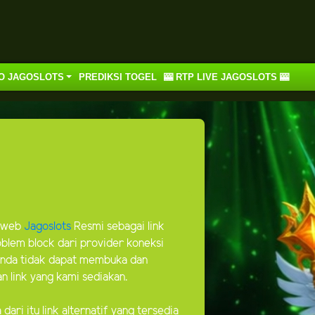
O JAGOSLOTS
PREDIKSI TOGEL
🎰 RTP LIVE JAGOSLOTS 🎰
k web
Jagoslots
Resmi sebagai link
roblem block dari provider koneksi
n anda tidak dapat membuka dan
n link yang kami sediakan.
ari itu link alternatif yang tersedia