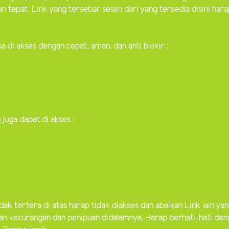
an tepat. Link yang tersebar selain dari yang tersedia disini hara
sa di akses dengan cepat, aman, dan anti blokir :
 juga dapat di akses :
idak tertera di atas harap tidak diakses dan abaikan Link lain 
an kecurangan dan penipuan didalamnya. Harap berhati-hati deng