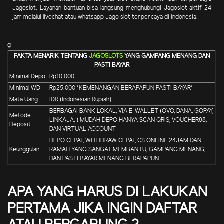
Jagoslot. Layanan bantuan bisa langsung menghubungi Jagoslot aktif 24
jam melalui livechat atau whatsapp Jago slot terpercaya di indonesia.
g
FAKTA MENARIK TENTANG
JAGOSLOTS
YANG GAMPANG MENANG DAN
PASTI BAYAR
Minimal Depo
Rp10.000
Minimal WD
Rp25.000 *KEMENANGAN BERAPAPUN PASTI BAYAR*
Mata Uang
IDR (Indonesian Rupiah)
BERBAGAI BANK LOKAL, VIA E-WALLET (OVO, DANA, GOPAY,
Metode
LINKAJA, ) MUDAH DEPO HANYA SCAN QRIS, VOUCHER88,
Deposit
DAN VIRTUAL ACCOUNT
DEPO CEPAT, WITHDRAW CEPAT, CS ONLINE 24JAM DAN
Keunggulan
RAMAH YANG SANGAT MEMBANTU, GAMPANG MENANG,
DAN PASTI BAYAR MENANG BERAPAPUN
APA YANG HARUS DI LAKUKAN
PERTAMA JIKA INGIN DAFTAR