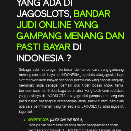
YANG ADA DI
JAGOSLOTS,
BANDAR
JUDI ONLINE YANG
GAMPANG MENANG DAN
PASTI BAYAR
DI
INDONESIA ?
Sebagai salah satu agen terbesar dan terpercaya yang gampang
menang dan pasti bayar di INDONESIA, jagoslots atau jagoslot jago
slot menyediakan banyak berbagai permainan yang sangat lengkap,
membuat anda sebagai pemain pun tidak bosan untuk terus
bermain dan memilih berbagai permainan yang telah kami sediakan,
yang pastinya di JAGOSLOTS atau jago slot gampang menang dan
pasti bayar berapapun kemenangan anda. berikut kami sebutkan
apa saja permnainan yang tersedia di JAGOSLOTS atau jagoslot
jago slot :
SPORTBOOK
(JUDI ONLINE BOLA)
Pada pilihan permainan ini anda dapat pengalaman terbaik
bermain sportsbook di JAGOSLOTS! Pasang taruhan di tim