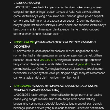
TERBESAR DI ASIA)
JAGOSLOTS menghadirkan permainan taruhan poker menggunakan
uang asli dengan jaringan poker terluas di Asia. Ada banyak pilihan
game kartu lainnya yang tidak kalah seru dengan game poker seperti
ceme, ceme keliling, omaha, capsa susun, super 10, domino dan masih
banyak game kartu seru lainnya. Game poker dan taruhan kartu lainnya
kamu bisa mainkan dimanapun dan kapanpun hanya .melalui gadget
seperti smartphone ataupun tablet.
TOGEL ONLINE
(PERMAINAN LOTTO ONLINE TERLENGKAP DI
INDONESIA)
Di permainan ini anda dapat merasakan sensasi bagaimana tebak
nomor berhadiah dengan pasaran yang beragam dan banyak pilihan
pasaran untuk anda,
JAGOSLOTS
yang pasti selalu mengedepankan
kenyamanan dan kepuasan anda dalam bermain di
jago slot
, Mainkan
permainan Lotto Online Terlengkap hanya untuk pecinta tebak nomor
berhadiah. Dengan system enkripsi tingkat tinggi menjamin keamanan
dan kerahasiaan data dari member-member kami.
LIVE CASINO
(SENSASI BERMAIN LIVE CASINO SECARA ONLINE
BERASA DI CASINO SUNGGUHAN)
JAGOSLOTS hadir dengan menampilkan berbagai permainan casino
online yang sangat memanjakan mata, tanpa anda harus datang
langsung ke casino nya, Jagoslot jagoslots juga menyediakan banyak
berbagai pilihan server yang bisa anda mainkan. keseruan permainan