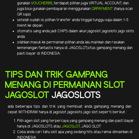
gunakan
VOUCHER88
, terdapat pilihan juga VIRTUAL ACCOUNT, dan
juga bisa gunakan pembayaran menggunakan
QRPAYMENT
(hanya scan
QR saja)
setelah sudah isi pilihan transfer anda tinggal tunggu saja dalam 1-5
menit ke depan
otomatis uang anda jadi CHIPS dalam akun jagoslot jagoslots jago slots
anda
silahkan masuk ke permainan pilihan anda lalu mainkan dan rasakan
kemenangan fantastis hanya di JAGOSLOT,situs gampang menang dan
pasti bayar di INDONESIA.
TIPS DAN TRIK GAMPANG
MENANG DI PERMAINAN SLOT
JAGOSLOT
JAGOSLOTS
ada beberapa tips dan trik yang membuat anda gampang menang dan
cepat WITHDRAW hanya di jagoslot jagoslots jago slot seperti berikut :
Pilih agen slot yang terpercaya yang gampang menang dan pasti bayar
hanya di JAGOSLOTS atau
JAGOSLOT
, JAGO SLOT
Coba anda cari tahu slot apa yang sedang hits atau ramai dimainkan di
INDONESIA