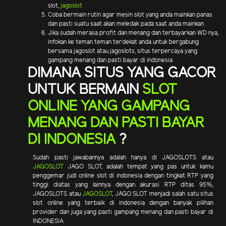
slot,
jagoslot
Coba bermain rutin agar mesin slot yang anda mainkan panas
dan pasti suatu saat akan meledak pada saat anda mainkan
Jika sudah merasa profit dan menang dan terbayarkan WD nya,
infokan ke teman teman terdekat anda untuk bergabung
bersama jagoslot atau jagoslots, situs terpercaya yang
gampang menang dan pasti bayar di indonesia
DIMANA SITUS YANG GACOR
UNTUK BERMAIN
SLOT
ONLINE YANG GAMPANG
MENANG DAN PASTI BAYAR
DI INDONESIA
?
Sudah pasti jawabannya adalah hanya di JAGOSLOTS atau
JAGOSLOT
JAGO SLOT, adalah tempat yang pas untuk kamu
penggemar judi online slot di indonesia dengan tingkat RTP yang
tinggi diatas yang lainnya dengan akurasi RTP ditas 95%,
JAGOSLOTS atau
JAGOSLOT
, JAGO SLOT menjadi salah satu situs
slot online yang terbaik di indonesia dengan banyak pilihan
provider dan juga yang pasti gampang menang dan pasti bayar di
INDONESIA.