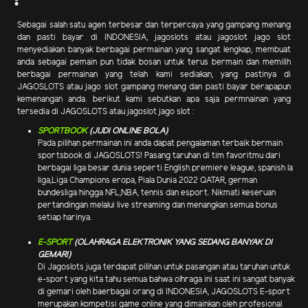
Sebagai salah satu agen terbesar dan terpercaya yang gampang menang
dan pasti bayar di INDONESIA, jagoslots atau jagoslot jago slot
menyediakan banyak berbagai permainan yang sangat lengkap, membuat
anda sebagai pemain pun tidak bosan untuk terus bermain dan memilih
berbagai permainan yang telah kami sediakan, yang pastinya di
JAGOSLOTS atau jago slot gampang menang dan pasti bayar berapapun
kemenangan anda. berikut kami sebutkan apa saja permnainan yang
tersedia di JAGOSLOTS atau jagoslot jago slot :
SPORTBOOK
(JUDI ONLINE BOLA)
Pada pilihan permainan ini anda dapat pengalaman terbaik bermain
sportsbook di JAGOSLOTS! Pasang taruhan di tim favoritmu dari
berbagai liga besar dunia seperti English premiere league, spanish la
liga,Liga Champions eropa, Piala Dunia 2022 QATAR, german
bundesliga hingga NFL,NBA, tennis dan esport. Nikmati keseruan
pertandingan melalui live streaming dan menangkan semua bonus
setiap harinya.
E-SPORT
(OLAHRAGA ELEKTRONIK YANG SEDANG BANYAK DI
GEMARI)
Di Jagoslots juga terdapat pilihan untuk pasangan atau taruhan untuk
e-sport yang kita tahu semua bahwa olhraga ini saat ini sangat banyak
di gemari oleh baerbagai orang di INDONESIA, JAGOSLOTS E-sport
merupakan kompetisi game online yang dimainkan oleh profesional