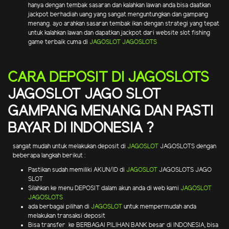
hanya dengan tembak sasaran dan kalahkan lawan anda bisa daatkan
jackpot berhadiah uang yang sangat menguntungkan dan gampang
menang. ayo arahkan sasaran tembak ikan dengan strategi yang tepat
untuk kalahkan lawan dan dapatkan jackpot dari website slot fishing
game terbaik cuma di
JAGOSLOT
JAGOSLOTS
CARA DEPOSIT DI JAGOSLOTS
JAGOSLOT JAGO SLOT
GAMPANG MENANG DAN PASTI
BAYAR DI INDONESIA ?
sangat mudah untuk melakukan deposit di
JAGOSLOT
JAGOSLOTS dengan
beberapa langkah berikut :
Pastikan sudah memiliki AKUN/ID di
JAGOSLOT
JAGOSLOTS JAGO
SLOT
Silahkan ke menu DEPOSIT dalam akun anda di web kami
JAGOSLOT
JAGOSLOTS
ada berbagai pilihan di
JAGOSLOT
untuk mempermudah anda
melakukan transaksi deposit
Bisa transfer ke BERBAGAI PILIHAN BANK besar di INDONESIA, bisa