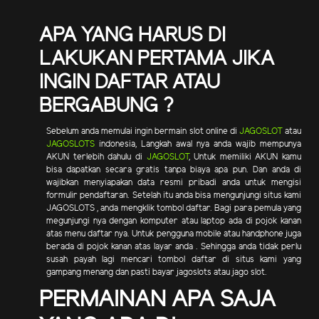
APA YANG HARUS DI
LAKUKAN PERTAMA JIKA
INGIN DAFTAR ATAU
BERGABUNG ?
Sebelum anda memulai ingin bermain slot online di
JAGOSLOT
atau
JAGOSLOTS
indonesia, Langkah awal nya anda wajib mempunya
AKUN terlebih dahulu di
JAGOSLOT
, Untuk memiliki AKUN kamu
bisa dapatkan secara gratis tanpa biaya apa pun. Dan anda di
wajibkan menyiapakan data resmi pribadi anda untuk mengisi
formulir pendaftaran. Setelah itu anda bisa mengunjungi situs kami
JAGOSLOTS , anda mengklik tombol daftar. Bagi para pemula yang
megunjungi nya dengan komputer atau laptop ada di pojok kanan
atas menu daftar nya. Untuk pengguna mobile atau handphone juga
berada di pojok kanan atas layar anda . Sehingga anda tidak perlu
susah payah lagi mencari tombol daftar di situs kami yang
gampang menang dan pasti bayar jagoslots atau jago slot.
PERMAINAN APA SAJA