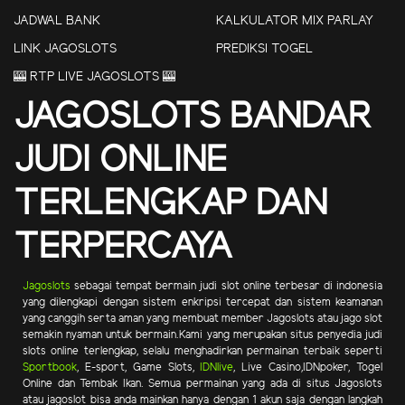
JADWAL BANK
KALKULATOR MIX PARLAY
LINK JAGOSLOTS
PREDIKSI TOGEL
🎰 RTP LIVE JAGOSLOTS 🎰
JAGOSLOTS BANDAR
JUDI ONLINE
TERLENGKAP DAN
TERPERCAYA
Jagoslots
sebagai tempat bermain judi slot online terbesar di indonesia
yang dilengkapi dengan sistem enkripsi tercepat dan sistem keamanan
yang canggih serta aman yang membuat member Jagoslots atau jago slot
semakin nyaman untuk bermain.Kami yang merupakan situs penyedia judi
slots online terlengkap, selalu menghadirkan permainan terbaik seperti
Sportbook
, E-sport, Game Slots,
IDNlive
, Live Casino,IDNpoker, Togel
Online dan Tembak Ikan. Semua permainan yang ada di situs Jagoslots
atau jagoslot bisa anda mainkan hanya dengan 1 akun saja dengan langkah